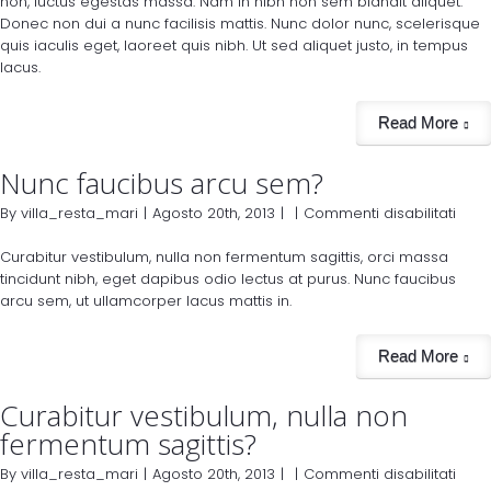
non, luctus egestas massa. Nam in nibh non sem blandit aliquet.
Donec non dui a nunc facilisis mattis. Nunc dolor nunc, scelerisque
quis iaculis eget, laoreet quis nibh. Ut sed aliquet justo, in tempus
lacus.
Read More
Nunc faucibus arcu sem?
By
villa_resta_mari
|
Agosto 20th, 2013
|
|
Commenti disabilitati
Curabitur vestibulum, nulla non fermentum sagittis, orci massa
tincidunt nibh, eget dapibus odio lectus at purus. Nunc faucibus
arcu sem, ut ullamcorper lacus mattis in.
Read More
Curabitur vestibulum, nulla non
fermentum sagittis?
By
villa_resta_mari
|
Agosto 20th, 2013
|
|
Commenti disabilitati