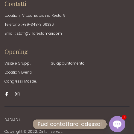
Contatti
Location : Vittuone, piazza Resta, 9
Telefono : +39-348-3106336
Email :
staff@villarestamari.com
Opening
Visite e Gruppi,
Su appuntamento.
Location, Eventi,
Congressi, Mostre.
1
DADIAD.it
Puoi contattarci adesso!
Copyright © 2022. Diritti riservati.
OPEN C