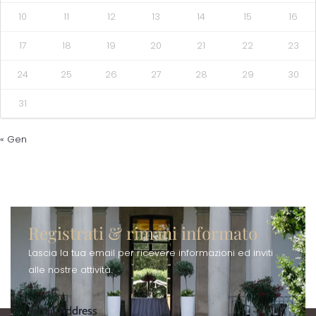
10
11
12
13
14
15
16
17
18
19
20
21
22
23
24
25
26
27
28
29
30
31
« Gen
Registrati & rimani informato
Lascia la tua email per ricevere informazioni ed inviti
alle nostre attività.
Email Address