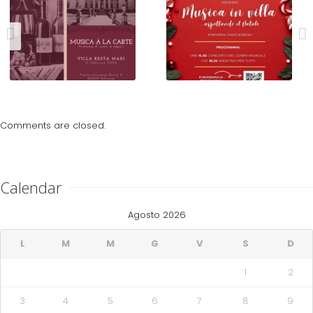
FAI “Musica à la Carte”
Corpo Musicale
Giuseppe Verdi
Comments are closed.
Calendar
Agosto 2026
L
M
M
G
V
S
D
1
2
3
4
5
6
7
8
9