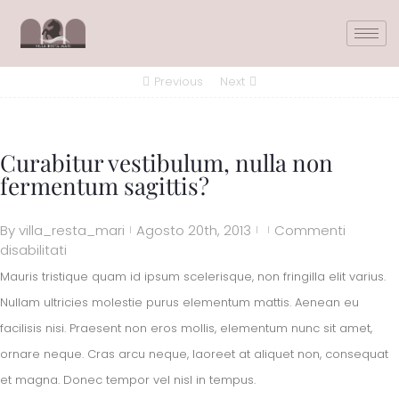
Previous
Next
Curabitur vestibulum, nulla non
fermentum sagittis?
By
villa_resta_mari
Agosto 20th, 2013
Commenti
|
|
|
disabilitati
Mauris tristique quam id ipsum scelerisque, non fringilla elit varius.
Nullam ultricies molestie purus elementum mattis. Aenean eu
facilisis nisi. Praesent non eros mollis, elementum nunc sit amet,
ornare neque. Cras arcu neque, laoreet at aliquet non, consequat
et magna. Donec tempor vel nisl in tempus.