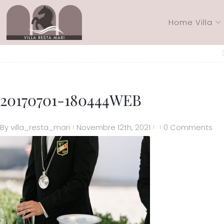
Home Villa
20170701-180444WEB
By
villa_resta_mari
Novembre 12th, 2021
0 Comments
|
|
|