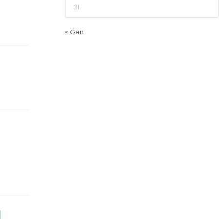
31
« Gen