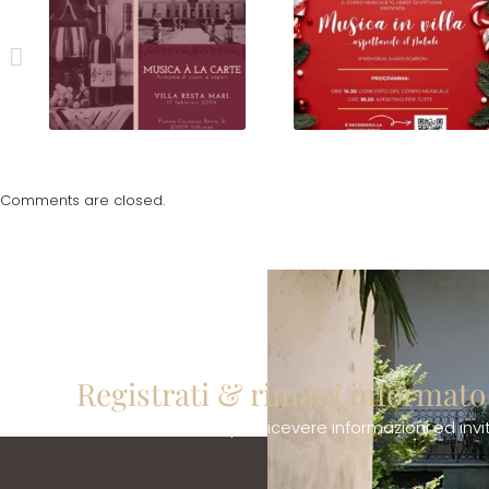
FAI “Musica à la Carte”
Corpo Musicale
Giuseppe Verdi
Comments are closed.
Registrati & rimani informato
Lascia la tua email per ricevere informazioni ed inviti