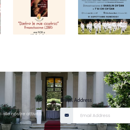
L’avventura di
L’avventura di
conoscere: ospite
conoscere… mente e
“Giorgia Testa”
corpo.
Email Address
 alle nostre attività.