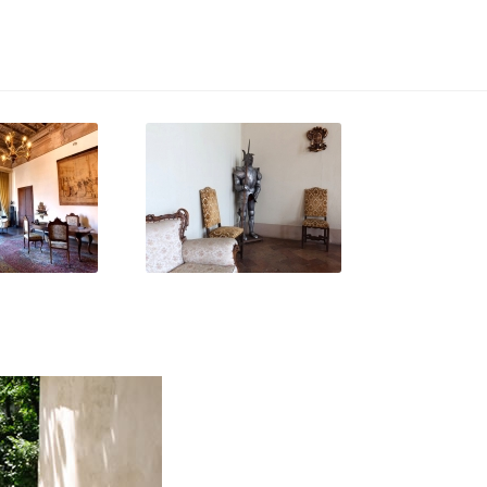
tistico_05
valore_artistico_06