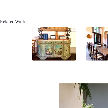
Related Work
valore_artistico_01
valore_ar