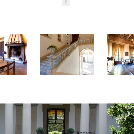
tistico_03
valore_artistico_04
valore_ar
Email Address