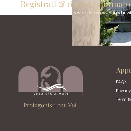
Registrati & rimani informato
Lascia la tua email per ricevere informazioni ed inviti
Appr
FAQ's
Privacy
Term &
Protagonisti con Voi.