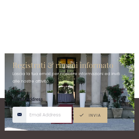
Aenean nec orci
Registrati & rimani informato
Lascia la tua email per ricevere informazioni ed inviti
alle nostre attività.
Email Address
INVIA