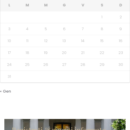
L
M
M
G
V
S
D
1
2
3
4
5
6
7
8
9
10
11
12
13
14
15
16
17
18
19
20
21
22
23
24
25
26
27
28
29
30
31
« Gen
Registrati & rimani informato